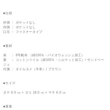
■仕様
外側 ： ポケットなし
内側 ： ポケットなし
口元 ： ファスナータイプ
■素材
表 ： 8号帆布 （綿100％・バイオウォッシュ加工）
裏 ： コットンツイル（綿100％・シルケット加工）/ サンドベー
ジュ
付属 ： オイルヌメ（牛革）/ ブラウン
■サイズ
タテ 6.0 ㎝ × ヨコ 19.0 ㎝ × マチ 6.0 ㎝
■重量