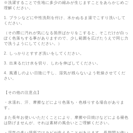
※洗濯することで生地に多少の縮みが生じますことをあらかじめご
理解ください。
1. ブラシなどに中性洗剤を付け、水かぬるま湯でこすり洗いして
ください。
（その際に汚れが気になる箇所ばかりをこすると、そこだけが白っ
ぽく色落ちする事がありますので、少し範囲を広げたうえで同じ力
で洗うようにしてください。）
2. しっかりとすすぎ洗いをしてください。
3. 出来るだけ水を切り、しわを伸ばしてください。
4. 風通しのよい日陰に干し、湿気が残らないよう乾燥させてくだ
さい。
【その他の注意点】
・水濡れ、汗、摩擦などにより色落ち・色移りする場合がありま
す。
また長年お使いいただくことにより、摩擦や日焼けなどによる褪色
は防げませんが、それは素材の風合いとご理解ください。
・湿気の多い場所ではカビが生えることがあります。長期間お使い